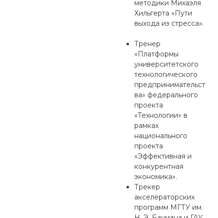
методики Михаэля
Хильгерта «Пути
выхода из стресса».
Тренер
«Платформы
университетского
технологического
предпринимательст
ва» федерального
проекта
«Технологии» в
рамках
национального
проекта
«Эффективная и
конкурентная
экономика».
Трекер
акселераторских
программ МГТУ им.
Н. Э. Баумана и ГАУ