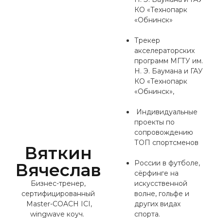
КО «Технопарк
«Обнинск»
Трекер
акселераторских
программ МГТУ им.
Н. Э. Баумана и ГАУ
КО «Технопарк
«Обнинск»,
Индивидуальные
проекты по
сопровождению
ТОП спортсменов
Вяткин
России в футболе,
Вячеслав
сёрфинге на
Бизнес-тренер,
искусственной
сертифицированный
волне, гольфе и
Master-COACH ICI,
других видах
wingwave коуч.
спорта.